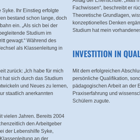
Alltag der Erlenschule. „Was m
Fachwissen“, beschreibt er rü
 Syke. Ihr Einstieg erfolgte
Theoretische Grundlagen, wis
ren bestand schon lange, doch
konzeptionelles Denken ergänz
bahn ein. „Als sich bei der
Studium hat mein vorhandenes
sbegleitende Studium im
ritt gewagt.“ Während des
chsel als Klassenleitung in
INVESTITION IN QUA
it zurück: „Ich habe für mich
Mit dem erfolgreichen Abschlus
t hat sich durch das Studium
persönliche Qualifikation, son
entwickeln und Neues zu lernen,
pädagogischen Arbeit an der E
ur staatlich anerkannten
Praxiserfahrung und wissensch
Schülern zugute.
t vielen Jahren. Bereits 2004
chenzeitlich den Arbeitgeber
ei der Lebenshilfe Syke,
 Klassenleitung an der