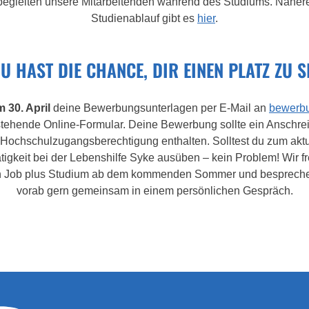
begleiten unsere Mitarbeitenden während des Studiums. Näher
Studienablauf gibt es
hier
.
U HAST DIE CHANCE, DIR EINEN PLATZ ZU S
m 30. April
deine Bewerbungsunterlagen per E-Mail an
bewerb
stehende Online-Formular. Deine Bewerbung sollte ein Anschre
Hochschulzugangsberechtigung enthalten. Solltest du zum aktu
ätigkeit bei der Lebenshilfe Syke ausüben – kein Problem! Wir f
n Job plus Studium ab dem kommenden Sommer und besprechen
vorab gern gemeinsam in einem persönlichen Gespräch.