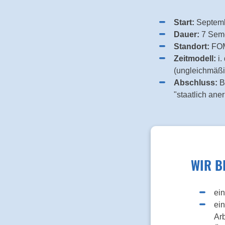
Start:
Septem
Dauer:
7 Seme
Standort:
FOM
Zeitmodell:
i.
(ungleichmäßi
Abschluss:
B
"staatlich ane
WIR BI
ei
ei
Arb