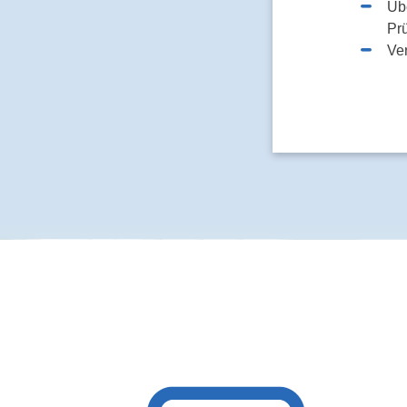
Üb
Pr
Ve