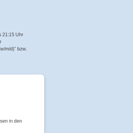
is 21:15 Uhr
r
(w/m/d)" bzw.
sen in den