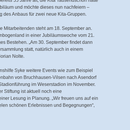
reits 55 Jahre alt, die Kita Tausendschön hatte
Jubiläum und möchte dieses nun nachfeiern –
 des Anbaus für zwei neue Kita-Gruppen.
lle Mitarbeitenden steht am 18. September an.
enbogenland in einer Jubiläumswoche vom 21.
iges Bestehen. „Am 30. September findet dann
ersammlung statt, natürlich auch in einem
orian Nolte.
nshilfe Syke weitere Events wie zum Beispiel
enbahn von Bruchhausen-Vilsen nach Asendorf
Stadionführung im Weserstadion im November.
 Stiftung ist aktuell noch eine
iner Lesung in Planung. „Wir freuen uns auf ein
vielen schönen Erlebnissen und Begegnungen“,