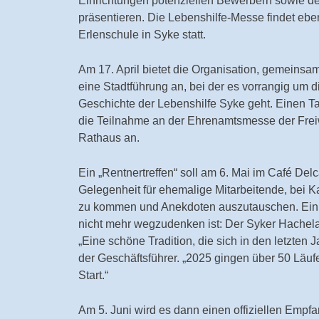
Einrichtungen potenziellen Bewerbern sowie der 
präsentieren. Die Lebenshilfe-Messe findet ebe
Erlenschule in Syke statt.
Am 17. April bietet die Organisation, gemeinsa
eine Stadtführung an, bei der es vorrangig um d
Geschichte der Lebenshilfe Syke geht. Einen Tag
die Teilnahme an der Ehrenamtsmesse der Frei
Rathaus an.
Ein „Rentnertreffen“ soll am 6. Mai im Café Delc
Gelegenheit für ehemalige Mitarbeitende, bei
zu kommen und Anekdoten auszutauschen. Ein Te
nicht mehr wegzudenken ist: Der Syker Hachelau
„Eine schöne Tradition, die sich in den letzten Ja
der Geschäftsführer. „2025 gingen über 50 Läuf
Start.“
Am 5. Juni wird es dann einen offiziellen Empf