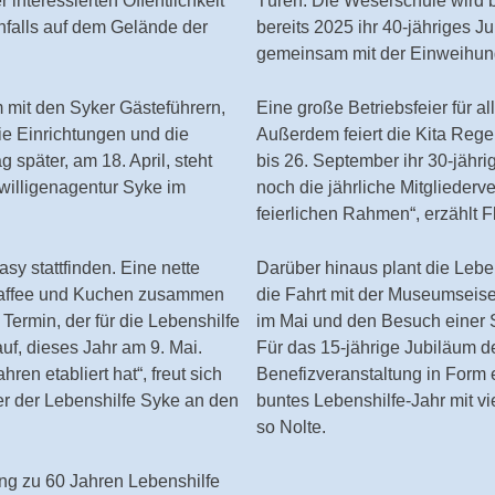
interessierten Öffentlichkeit
Türen. Die Weserschule wird be
nfalls auf dem Gelände der
bereits 2025 ihr 40-jähriges 
gemeinsam mit der Einweihung
m mit den Syker Gästeführern,
Eine große Betriebsfeier für a
ie Einrichtungen und die
Außerdem feiert die Kita Reg
 später, am 18. April, steht
bis 26. September ihr 30-jähr
willigenagentur Syke im
noch die jährliche Mitgliederv
feierlichen Rahmen“, erzählt Fl
asy stattfinden. Eine nette
Darüber hinaus plant die Lebe
 Kaffee und Kuchen zusammen
die Fahrt mit der Museumseis
rmin, der für die Lebenshilfe
im Mai und den Besuch einer 
f, dieses Jahr am 9. Mai.
Für das 15-jährige Jubiläum der
hren etabliert hat“, freut sich
Benefizveranstaltung in Form e
er der Lebenshilfe Syke an den
buntes Lebenshilfe-Jahr mit 
so Nolte.
ang zu 60 Jahren Lebenshilfe