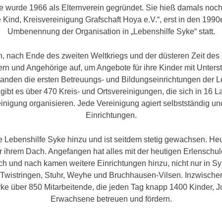
e wurde 1966 als Elternverein gegründet. Sie hieß damals noch 
e Kind, Kreisvereinigung Grafschaft Hoya e.V.“, erst in den 1990
Umbenennung der Organisation in „Lebenshilfe Syke“ statt.
, nach Ende des zweiten Weltkriegs und der düsteren Zeit des
ern und Angehörige auf, um Angebote für ihre Kinder mit Unters
tanden die ersten Betreuungs- und Bildungseinrichtungen der L
gibt es über 470 Kreis- und Ortsvereinigungen, die sich in 16
nigung organisieren. Jede Vereinigung agiert selbstständig un
Einrichtungen.
 Lebenshilfe Syke hinzu und ist seitdem stetig gewachsen. Heut
r ihrem Dach. Angefangen hat alles mit der heutigen Erlenschule
ch und nach kamen weitere Einrichtungen hinzu, nicht nur in Sy
wistringen, Stuhr, Weyhe und Bruchhausen-Vilsen. Inzwischen 
ke über 850 Mitarbeitende, die jeden Tag knapp 1400 Kinder, 
Erwachsene betreuen und fördern.